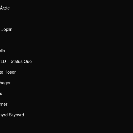
Ärzte
 Joplin
lin
D – Status Quo
te Hosen
nhagen
s
rner
yrd Skynyrd