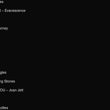
es
 – Evanescence
urney
gles
g Stones
OU – Joan Jett
llies